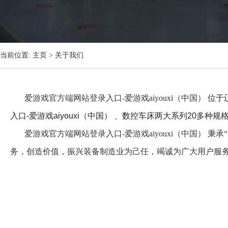
当前位置:
主页
>
关于我们
爱游戏官方端网站登录入口-爱游戏aiyouxi（中国）
位于
入口-爱游戏aiyouxi（中国） 、数控车床两大系列20多
爱游戏官方端网站登录入口-爱游戏aiyouxi（中国） 秉承
务，创造价值，
振兴装备制造业为己任，竭诚为广大用户服